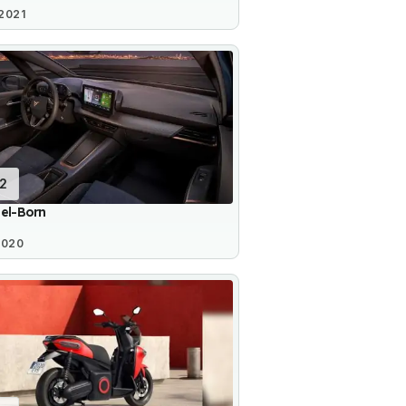
2021
12
el-Born
2020