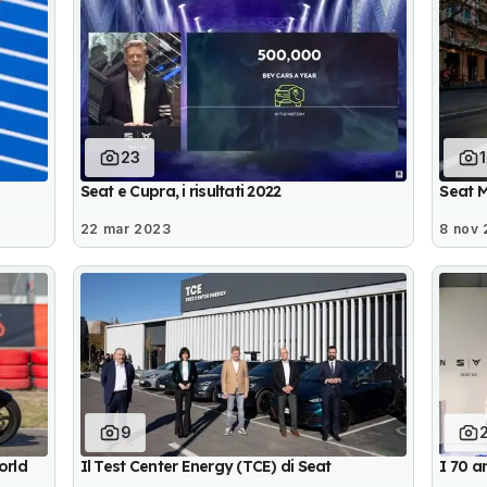
23
Seat e Cupra, i risultati 2022
Seat 
22 mar 2023
8 nov
9
orld
Il Test Center Energy (TCE) di Seat
I 70 a