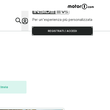
Per un'esperienza più personalizzata
Da Sap
REGISTRATI / ACCEDI