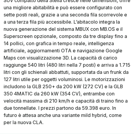
SUV compatto della Stella cresce nelle dimensioni, offre
una migliore abitabilità e può essere configurato con
sette posti reali, grazie a una seconda fila scorrevole e
a una terza fila più accessibile. L’abitacolo integra la
nuova generazione del sistema MBUX con MB.OS e il
Superscreen opzionale, composto da tre display fino a
14 pollici, con grafica in tempo reale, intelligenza
artificiale, aggiornamenti OTA e navigazione Google
Maps con visualizzazione 3D. La capacità di carico
raggiunge 540 litri (480 litri nella 7 posti) e arriva a 1.715
litri con gli schienali abbattuti, supportata da un frunk da
127 litri utile per oggetti voluminosi. Le motorizzazioni
includono la GLB 250+ da 200 kW (272 CV) e la GLB
350 4MATIC da 260 kW (354 CV), entrambe con
velocità massima di 210 km/h e capacità di traino fino a
due tonnellate. I prezzi partono da 59.398 euro. In
futuro è attesa anche una variante mild hybrid, come
per la nuova CLA.