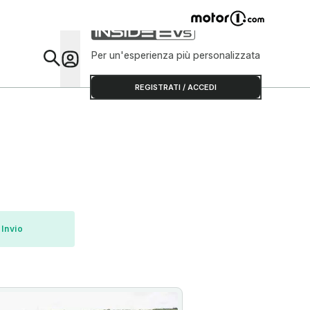
Per un'esperienza più personalizzata
Da Sap
REGISTRATI / ACCEDI