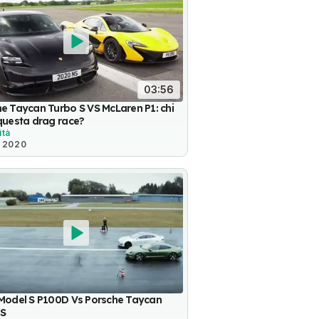
03:56
e Taycan Turbo S VS McLaren P1: chi
questa drag race?
ità
o 2020
 Model S P100D Vs Porsche Taycan
 S