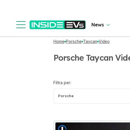
News
Home
Porsche
Taycan
Video
Porsche Taycan Vid
Filtra per:
Porsche