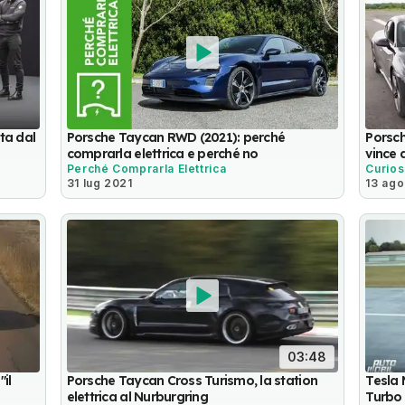
ta dal
Porsche Taycan RWD (2021): perché
Porsch
comprarla elettrica e perché no
vince 
Perché Comprarla Elettrica
Curios
31 lug 2021
13 ag
03:48
il
Porsche Taycan Cross Turismo, la station
Tesla
elettrica al Nurburgring
Turbo