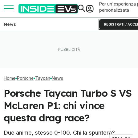
Per un'esperienza 
personalizzata
News
REGISTRATI / ACCE
Il primo camion elettrico con
MAN eTruck con MCS:
batterie al sodio debutta in
ricarica dal 20 all'80% in
E se l'auto più 
miniera
meno di 30 minuti?
mondo fosse a 
Home
Porsche
Taycan
News
Porsche Taycan Turbo S VS
McLaren P1: chi vince
questa drag race?
Due anime, stesso 0-100. Chi la spunterà?