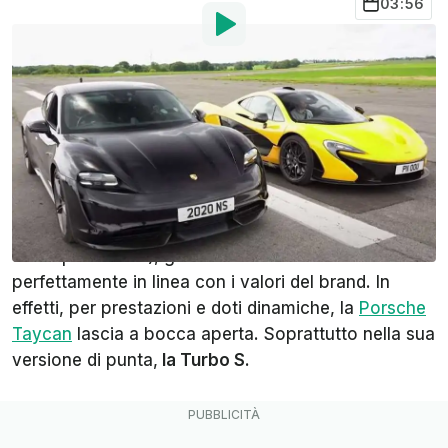
03:56
Di
: Khalil Bouguerra
Tradotto da
:
Francesco Barontini
13 Ago 2020
alle
14:59
Aggiungi InsideEVs alle
fonti preferite su Google
Quando
Porsche
ha presentato la
Taycan
, prima
elettrica della storia della Casa (almeno guardando
ai tempi moderni), garantì che il modello era
perfettamente in linea con i valori del brand. In
effetti, per prestazioni e doti dinamiche, la
Porsche
Taycan
lascia a bocca aperta. Soprattutto nella sua
versione di punta,
la Turbo S.