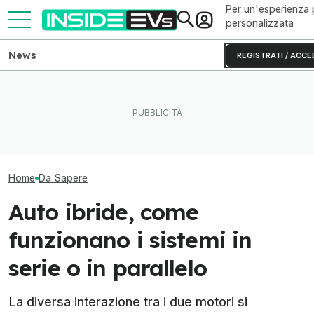
Per un'esperienza 
personalizzata
News
REGISTRATI / ACCE
CATL e BYD hanno in mano
La nuova BMW M
Cabrio elettriche: quali si
metà delle batterie per auto
darà filo da torc
possono comprare oggi
elettriche
versione benzi
Home
Da Sapere
Auto ibride, come
funzionano i sistemi in
serie o in parallelo
La diversa interazione tra i due motori si