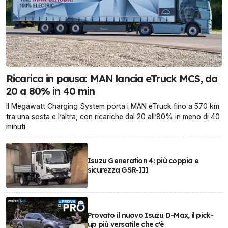
Ricarica in pausa: MAN lancia eTruck MCS, da
20 a 80% in 40 min
Il Megawatt Charging System porta i MAN eTruck fino a 570 km
tra una sosta e l’altra, con ricariche dal 20 all’80% in meno di 40
minuti
Isuzu Generation 4: più coppia e
sicurezza GSR-III
Provato il nuovo Isuzu D-Max, il pick-
up più versatile che c'è