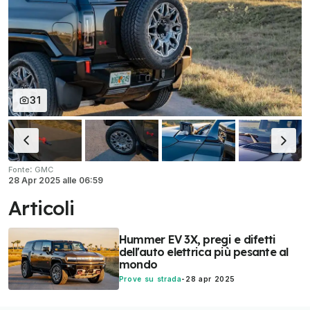
31
:
Fonte
GMC
28 Apr 2025
alle
06:59
Articoli
Hummer EV 3X, pregi e difetti
dell'auto elettrica più pesante al
mondo
Prove su strada
-
28 apr 2025