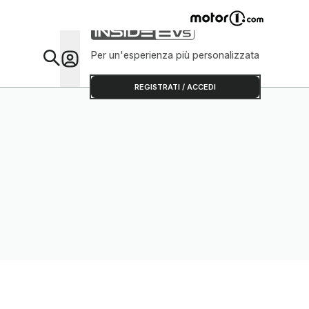
Per un'esperienza più personalizzata
Da Sap
REGISTRATI / ACCEDI