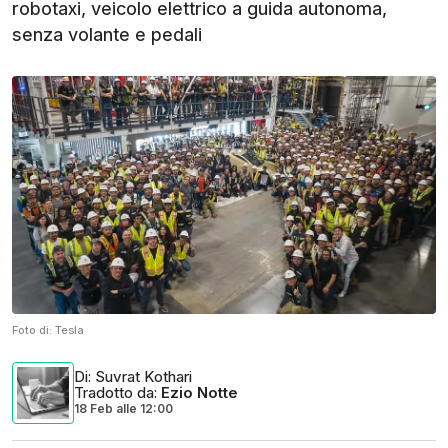
robotaxi, veicolo elettrico a guida autonoma,
senza volante e pedali
Foto di:
Tesla
Di
: Suvrat Kothari
Tradotto da
:
Ezio Notte
18 Feb
alle
12:00