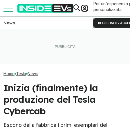
Per un'esperienza 
personalizzata
News
REGISTRATI / ACCE
L'autonomia reale del Rivian
Questa BMW si ricarica con
Ho guidato una 
R2 testato fino allo 0% di
il Sole e produce energia in
S originale (e 
batteria
più
invecchiata)
Home
Tesla
News
Inizia (finalmente) la
produzione del Tesla
Cybercab
Escono dalla fabbrica i primi esemplari del