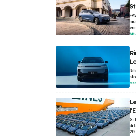
St
FAW
mod
ven
Att
Ri
L
Rit
sfo
Mer
Le
l'
Si 
di 
29