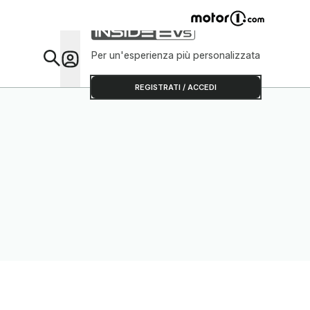
Per un'esperienza più personalizzata
Da Sap
REGISTRATI / ACCEDI