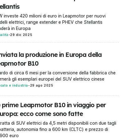
ellantis
 investe 420 milioni di euro in Leapmotor per nuovi
elli elettrici, range extender e PHEV che Stellantis
derà in Europa
ualità
-
29 dic 2025
nviata la produzione in Europa della
eapmotor B10
ardo di circa 6 mesi per la conversione della fabbrica che
rnerà gli esemplari europei del SUV elettrico cinese
cato e industria
-
29 ago 2025
 prime Leapmotor B10 in viaggio per
Europa: ecco come sono fatte
tratta di SUV elettrici da 4,5 metri disponibili con due tagli
batteria, autonomia fino a 600 km (CLTC) e prezzo di
.900 euro