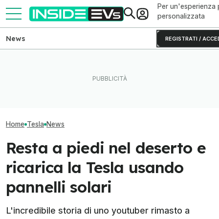
Per un'esperienza 
personalizzata
News
REGISTRATI / ACCE
L'autonomia reale del Rivian
Texas: una batteria gigante
Ho guidato una 
R2 testato fino allo 0% di
da 250 MW ora alimenta la
S originale (e 
batteria
rete
invecchiata)
Home
Tesla
News
Resta a piedi nel deserto e
ricarica la Tesla usando
pannelli solari
L'incredibile storia di uno youtuber rimasto a