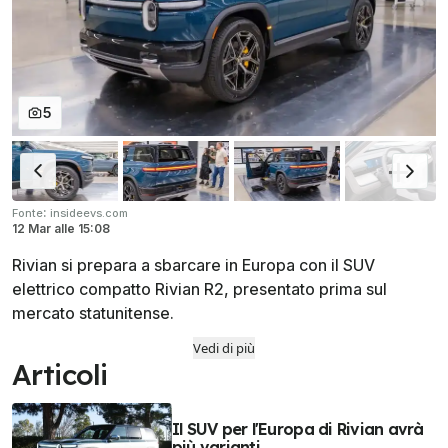
5
:
Fonte
insideevs.com
12 Mar
alle
15:08
Rivian si prepara a sbarcare in Europa con il SUV
elettrico compatto Rivian R2, presentato prima sul
mercato statunitense.
Vedi di più
Articoli
Il SUV per l'Europa di Rivian avrà
più varianti