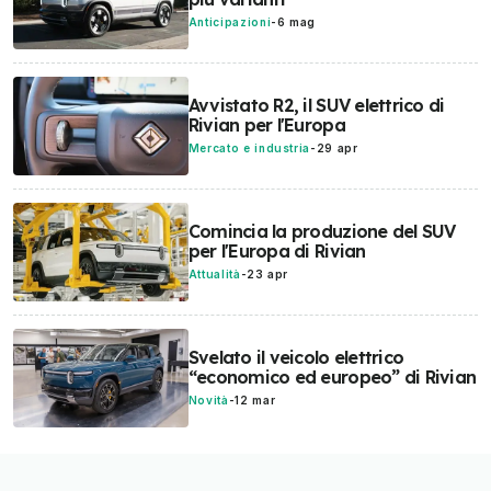
Anticipazioni
-
6 mag
Avvistato R2, il SUV elettrico di
Rivian per l'Europa
Mercato e industria
-
29 apr
Comincia la produzione del SUV
per l'Europa di Rivian
Attualità
-
23 apr
Svelato il veicolo elettrico
“economico ed europeo” di Rivian
Novità
-
12 mar