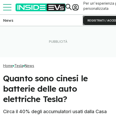
Per un'esperienza 
personalizzata
News
REGISTRATI / ACCE
L'autonomia reale del Rivian
Ho guidato una 
R2 testato fino allo 0% di
Perché le batterie allo zinco
S originale (e 
batteria
si rovinano (e come evitarlo)
invecchiata)
Home
Tesla
News
Quanto sono cinesi le
batterie delle auto
elettriche Tesla?
Circa il 40% degli accumulatori usati dalla Casa