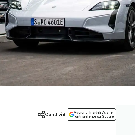
Aggiungi InsideEVs alle
Condividi
fonti preferite su Google