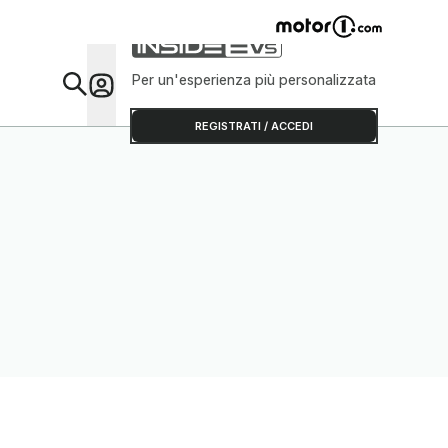
Per un'esperienza più personalizzata
Da Sap
REGISTRATI / ACCEDI