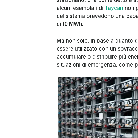
stazionario, che come detto è sta
alcuni esemplari di
Taycan
non pi
del sistema prevedono una capac
di
10 MWh
.
Ma non solo. In base a quanto d
essere utilizzato con un sovracca
accumulare o distribuire più ener
situazioni di emergenza, come p