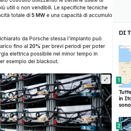
to costruito utilizzando le batterie usate di
ù utili o non vendibili. Le specifiche tecniche
ità totale di
5 MW
e una capacità di accumulo
DI 
ichiarato da Porsche stessa l'impianto può
rico fino al
20%
per brevi periodi per poter
gia elettrica possibile nel minor tempo in
er esempio dei blackout.
1
Tutte
in I
sono
2