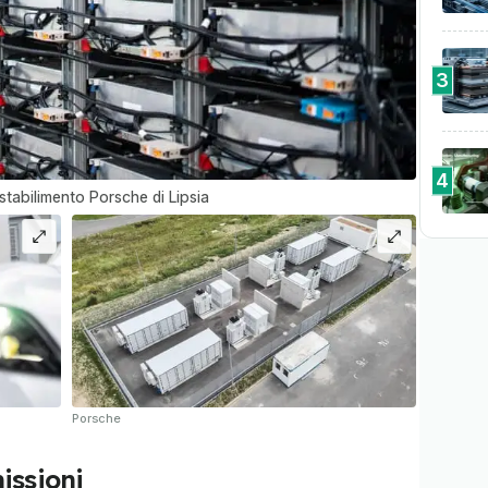
3
4
 stabilimento Porsche di Lipsia
Porsche
issioni