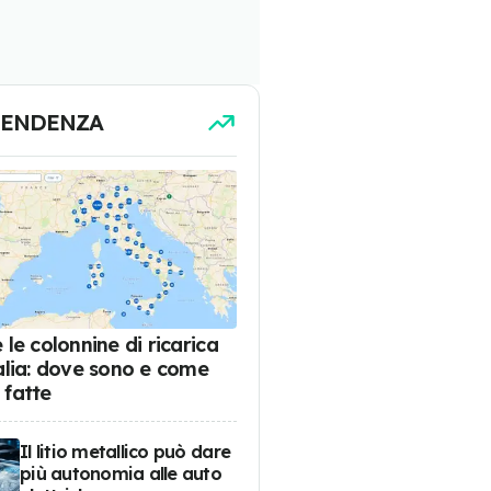
TENDENZA
 le colonnine di ricarica
talia: dove sono e come
 fatte
Il litio metallico può dare
più autonomia alle auto