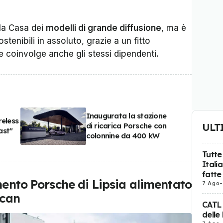
 la Casa dei
modelli di grande diffusione
, ma è
ostenibili in assoluto, grazie a un fitto
coinvolge anche gli stessi dipendenti.
Inaugurata la stazione
reless
ULT
di ricarica Porsche con
ast"
colonnine da 400 kW
Tutte
Itali
fatte
mento Porsche di Lipsia alimentato
7 Ago
-
ycan
CATL
delle