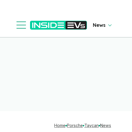
News
Home
Porsche
Taycan
News