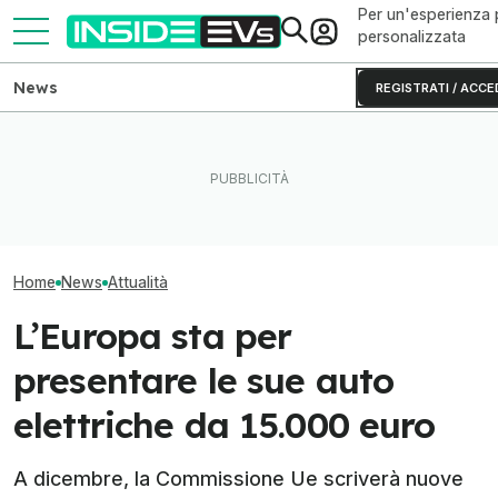
Per un'esperienza 
personalizzata
News
REGISTRATI / ACCE
Volkswagen punta sui chip
Questa BMW si ricarica con
Il Danubio ai mi
SiC per le auto elettriche
il Sole e produce energia in
ginocchio il nuc
cinesi
più
europeo
Home
News
Attualità
L’Europa sta per
presentare le sue auto
elettriche da 15.000 euro
A dicembre, la Commissione Ue scriverà nuove