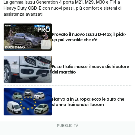
La gamma Isuzu Generation 4 porta M21, M29, M30 e F14 a
Heavy Duty OBD-E con nuovi passi, più comfort e sistemi di
assistenza avanzati
Provato il nuovo Isuzu D-Max, il pick-
up più versatile che c'è
Fuso Italia: nasce il nuovo distributore
del marchio
Fiat vola in Europa: ecco le auto che
stanno trainando il boom