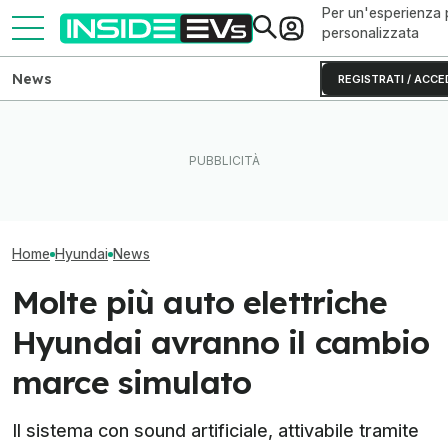
Per un'esperienza 
personalizzata
News
REGISTRATI / ACCE
Tutte le colonnine di ricarica
Ford Puma Gen-
Quanto costa la Hyundai da
in Italia: dove sono e come
Hyundai Kona, d
650 CV
sono fatte
crossover con s
Home
Hyundai
News
Molte più auto elettriche
Hyundai avranno il cambio
marce simulato
Il sistema con sound artificiale, attivabile tramite