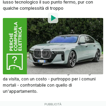
lusso tecnologico il suo punto fermo, pur con
qualche complessità di troppo
Di
:
Flavio Atzori
21 Gen 2023
alle
08:00
Aggiungi InsideEVs alle
fonti preferite su Google
La
BMW i7
è uno degli oggetti più tecnologici che
vedrete in vita vostra. Per lo meno fin'ora ecco. E'
un'auto che fa del lusso e del rango il suo biglietto
da visita, con un costo - purtroppo per i comuni
mortali - confrontabile con quello di
un'appartamento.