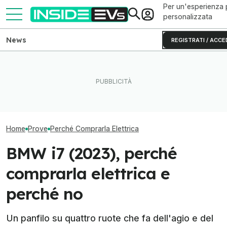
Per un'esperienza 
personalizzata
News
REGISTRATI / ACCE
Hyundai Kona (2024),
Questa BMW si ricarica con
Polestar 2 (202
perché comprarla elettrica e
il Sole e produce energia in
comprarla elett
perché no
più
no
Home
Prove
Perché Comprarla Elettrica
BMW i7 (2023), perché
comprarla elettrica e
perché no
Un panfilo su quattro ruote che fa dell'agio e del