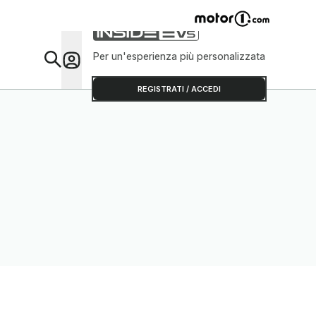
Per un'esperienza più personalizzata
Da Sap
REGISTRATI / ACCEDI