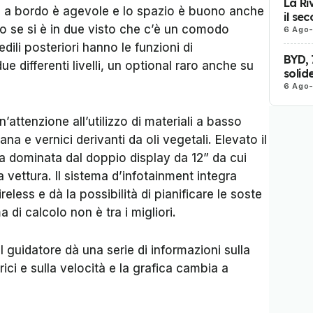
La Ri
sso a bordo è agevole e lo spazio è buono anche
il se
to se si è in due visto che c’è un comodo
6 Ago
sedili posteriori hanno le funzioni di
BYD, 
e differenti livelli, un optional raro anche su
solid
6 Ago
’attenzione all’utilizzo di materiali a basso
na e vernici derivanti da oli vegetali. Elevato il
a dominata dal doppio display da 12” da cui
a vettura. Il sistema d’infotainment integra
less e dà la possibilità di pianificare le soste
a di calcolo non è tra i migliori.
al guidatore dà una serie di informazioni sulla
ici e sulla velocità e la grafica cambia a