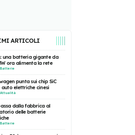
IMI ARTICOLI
: una batteria gigante da
W ora alimenta la rete
Batterie
wagen punta sui chip SiC
e auto elettriche cinesi
Attualità
passa dalla fabbrica al
atorio delle batterie
riche
Batterie