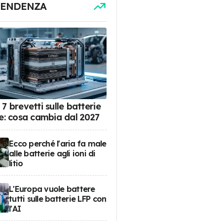
TENDENZA
7 brevetti sulle batterie
de: cosa cambia dal 2027
Ecco perché l'aria fa male
alle batterie agli ioni di
litio
L'Europa vuole battere
tutti sulle batterie LFP con
l'AI