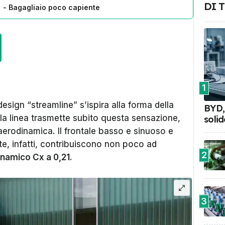
DI 
- Bagagliaio poco capiente
1
design “
streamline
” s’ispira alla forma della
BYD, 
la linea trasmette subito questa sensazione,
soli
 aerodinamica. Il frontale basso e sinuoso e
te, infatti, contribuiscono non poco ad
2
inamico Cx a 0,21
.
3