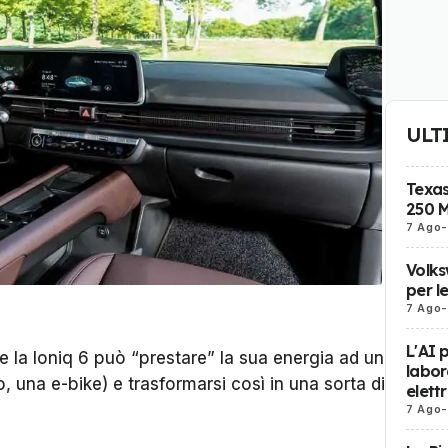
ULT
Texas
250 M
7 Ago
-
Volks
per l
7 Ago
-
L'AI 
e la Ioniq 6 può “prestare” la sua energia ad un
labor
, una e-bike) e trasformarsi così in una sorta di
elett
7 Ago
-