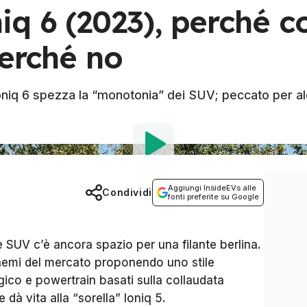
iq 6 (2023), perché 
perché no
niq 6 spezza la “monotonia” dei SUV; peccato per alcu
Aggiungi InsideEVs alle
Condividi
fonti preferite su Google
 SUV c’è ancora spazio per una filante berlina.
emi del mercato proponendo uno stile
ico e powertrain basati sulla collaudata
dà vita alla “sorella” Ioniq 5.