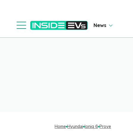
News
Home
Hyundai
Ioniq 6
Prove