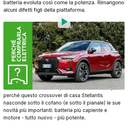
batteria evoluta così come la potenza. Rimangono
alcuni difetti figli della piattaforma.
Di
:
Flavio Atzori
20 Mag 2023
alle
08:00
Aggiungi InsideEVs alle
fonti preferite su Google
Elegante e compatta, la
DS3 E-Tense
si rinnova nel
2023. O meglio, visto il suo stile, verrebbe da dire
che si rifà il trucco certo, ma sarebbe riduttivo,
perché questo crossover di casa Stellantis
nasconde sotto il cofano (e sotto il pianale) le sue
novità più importanti: batteria più capiente e
motore - tutto nuovo - più potente.