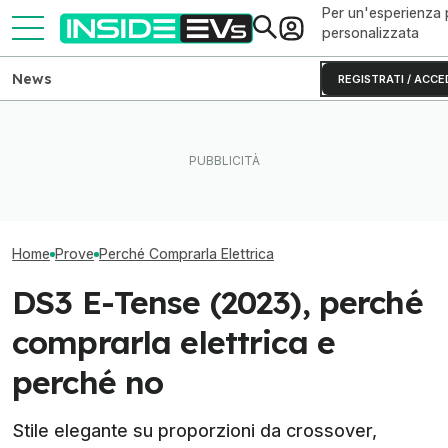
Per un'esperienza 
personalizzata
News
REGISTRATI / ACCE
Hyundai Kona (2024),
CATL e BYD hanno in mano
Polestar 2 (202
perché comprarla elettrica e
metà delle batterie per auto
comprarla elett
perché no
elettriche
no
Home
Prove
Perché Comprarla Elettrica
DS3 E-Tense (2023), perché
comprarla elettrica e
perché no
Stile elegante su proporzioni da crossover,