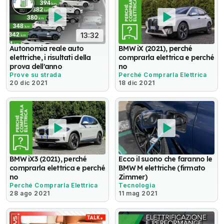
13:32
Autonomia reale auto
BMW iX (2021), perché
elettriche, i risultati della
comprarla elettrica e perché
prova dell'anno
no
Prove su strada
Perché Comprarla Elettrica
20 dic 2021
18 dic 2021
BMW iX3 (2021), perché
Ecco il suono che faranno le
comprarla elettrica e perché
BMW M elettriche (firmato
no
Zimmer)
Perché Comprarla Elettrica
Tecnologia
28 ago 2021
11 mag 2021