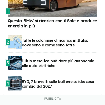
1
Questa BMW si ricarica con il Sole e produce
energia in più
Tutte le colonnine di ricarica in Italia:
2
dove sono e come sono fatte
Il litio metallico può dare più autonomia
3
alle auto elettriche
BYD, 7 brevetti sulle batterie solide: cosa
4
cambia dal 2027