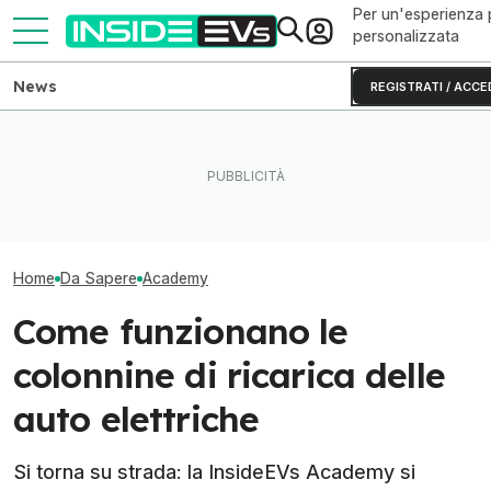
Per un'esperienza 
personalizzata
News
REGISTRATI / ACCE
L’elettrico vuole più
Questa BMW si ricarica con
Viaggiare in aut
informazione? La InsideEVs
il Sole e produce energia in
Si può (con qua
Academy risponde
più
accortezza)
Home
Da Sapere
Academy
Come funzionano le
colonnine di ricarica delle
auto elettriche
Si torna su strada: la InsideEVs Academy si