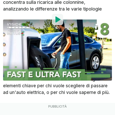
concentra sulla ricarica alle colonnine,
analizzando le differenze tra le varie tipologie
Di
:
Flavio Atzori
4 Apr 2021
alle
08:00
Aggiungi InsideEVs alle
fonti preferite su Google
E' vero, ne abbiamo parlato anche nella passata
puntata della InsideEVs Academy by Motus-E, ma è
evidente come il fattore ricarica sia uno degli
elementi chiave per chi vuole scegliere di passare
ad un'auto elettrica, o per chi vuole saperne di più.