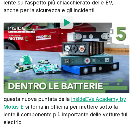
lente sull’aspetto più chiacchierato delle EV,
anche per la sicurezza e gli incidenti
Di
:
Alessandro Paiola
14 Mar 2021
alle
08:05
Aggiungi InsideEVs alle
fonti preferite su Google
La batteria è il cuore delle auto elettriche.
L’elemento di cui si parla di più, troppo spesso
anche a sproposito. E così, celle alla mano, in
questa nuova puntata della
InsideEVs Academy by
Motus-E
si torna in officina per mettere sotto la
lente il componente più importante delle vetture full
electric.