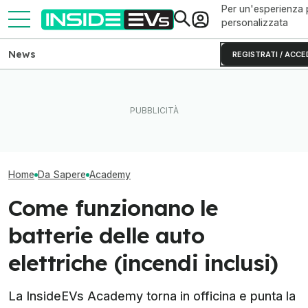
Per un'esperienza 
personalizzata
News
REGISTRATI / ACCE
L’elettrico vuole più
Tutte le colonnine di ricarica
Viaggiare in aut
informazione? La InsideEVs
in Italia: dove sono e come
Si può (con qua
Academy risponde
sono fatte
accortezza)
Home
Da Sapere
Academy
Come funzionano le
batterie delle auto
elettriche (incendi inclusi)
La InsideEVs Academy torna in officina e punta la