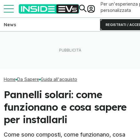
Per un'esperienza 
personalizzata
News
REGISTRATI / ACCE
Come capire se un'auto
Come va Slate Truck, il
Le microcar elet
elettrica è affidabile? La
veicolo elettrico economico
economiche da
guida
di Jeff Bezos
senza incentivi
Home
Da Sapere
Guida all'acquisto
Pannelli solari: come
funzionano e cosa sapere
per installarli
Come sono composti, come funzionano, cosa