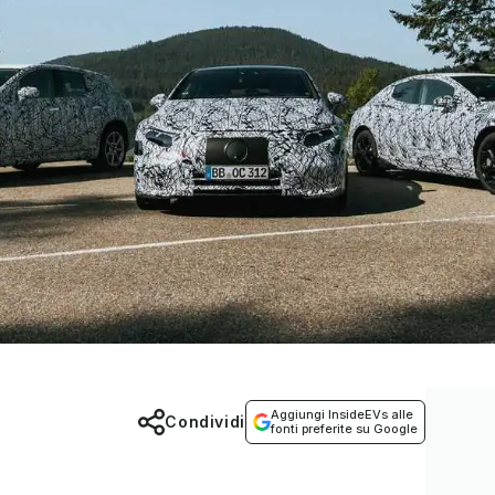
Aggiungi InsideEVs alle
Condividi
fonti preferite su Google