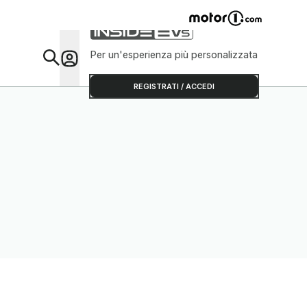
Per un'esperienza più personalizzata
Da Sap
REGISTRATI / ACCEDI