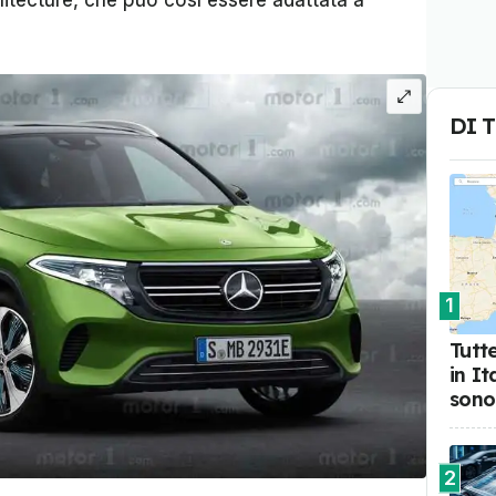
hitecture, che può così essere adattata a
DI 
1
Tutte
in I
sono
2