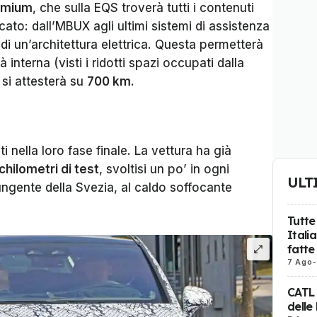
emium
, che sulla EQS troverà tutti i contenuti
ato: dall’MBUX agli ultimi sistemi di assistenza
gi di un’architettura elettrica. Questa permetterà
 interna (visti i ridotti spazi occupati dalla
si attesterà su
700 km
.
i nella loro fase finale. La vettura ha già
 chilometri di test
, svoltisi un po’ in ogni
ULT
ngente della Svezia, al caldo soffocante
Tutte
Itali
fatte
7 Ago
-
CATL
delle