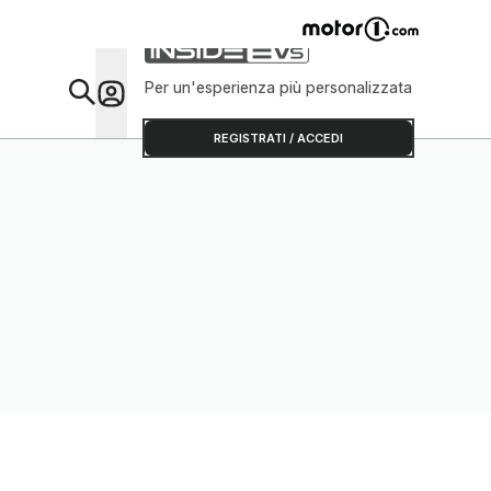
Per un'esperienza più personalizzata
Da Sap
REGISTRATI / ACCEDI