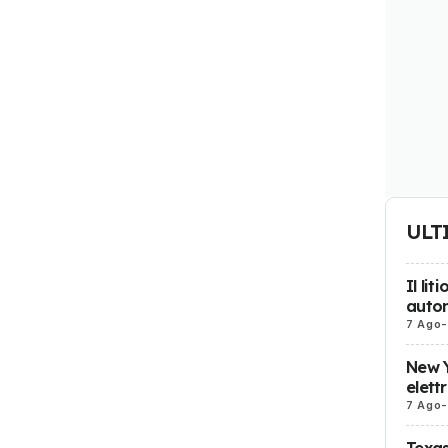
ULT
Il li
auton
7 Ago
-
New Y
elett
7 Ago
-
Texas