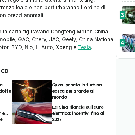
renza leale e non perturberanno l'ordine di
3
on prezzi anomali".
o la carta figuravano Dongfeng Motor, China
obile, GAC, Chery, JAC, Geely, China National
4
tor, BYD, Nio, Li Auto, Xpeng e
Tesla
.
ica
la
Quasi pronta la turbina
dotte
eolica più grande al
mondo
La Cina rilancia sull'auto
e...
elettrica: incentivi fino al
te
2027