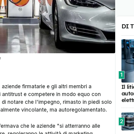
DI 
e
1
Il li
 aziende firmatarie e gli altri membri a
auto
gi antitrust e competere in modo equo con
elett
 di notare che l'impegno, rimasto in piedi solo
legalmente vincolante, ma autoregolamentato.
2
fermava che le aziende "si atterranno alle
e, regoleranno le attività di marketing,