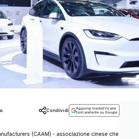
Aggiungi InsideEVs alle
co
Condividi
fonti preferite su Google
anufacturers
(CAAM) - associazione cinese che