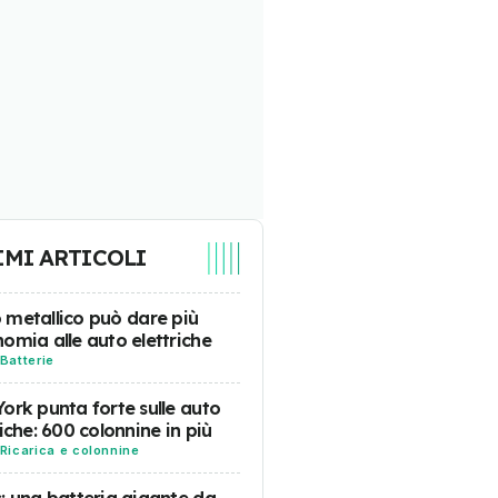
IMI ARTICOLI
tio metallico può dare più
omia alle auto elettriche
Batterie
ork punta forte sulle auto
riche: 600 colonnine in più
Ricarica e colonnine
: una batteria gigante da