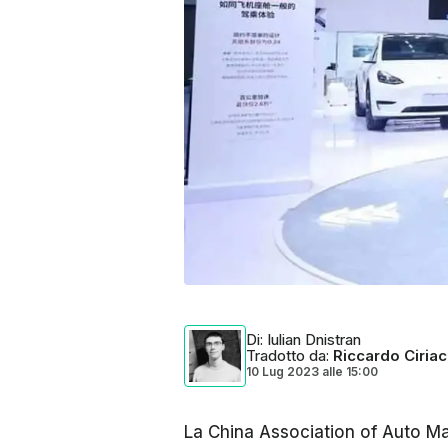
Di
: Iulian Dnistran
Tradotto da
:
Riccardo Ciria
10 Lug 2023
alle
15:00
La
China Association of Auto M