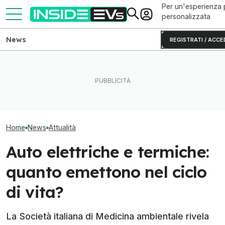
Per un'esperienza 
personalizzata
News
REGISTRATI / ACCE
Il Danubio ai minimi mette in
L'AI passa dalla fabbrica al
La guerra delle 
ginocchio il nucleare
laboratorio delle batterie
passa anche dal
europeo
elettriche
di grafite
Home
News
Attualità
Auto elettriche e termiche:
quanto emettono nel ciclo
di vita?
La Società italiana di Medicina ambientale rivela