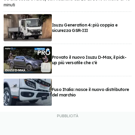
minuti
Isuzu Generation 4: più coppia e
sicurezza GSR-III
Provato il nuovo Isuzu D-Max, il pick-
up più versatile che c'è
Fuso Italia: nasce il nuovo distributore
del marchio