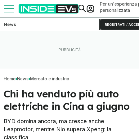
Per un'esperienza 
personalizzata
News
REGISTRATI / ACCE
La Rivian R2 è un successo:
Le 6 auto elettriche cinesi
Le vendite di au
arriva il secondo turno
che comprerei dopo averne
nel mondo nei p
produttivo
provate 25
del 2026
Home
News
Mercato e industria
Chi ha venduto più auto
elettriche in Cina a giugno
BYD domina ancora, ma cresce anche
Leapmotor, mentre Nio supera Xpeng: la
classifica