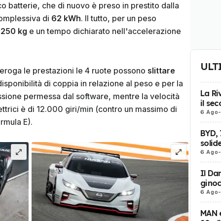
 batterie, che di nuovo è preso in prestito dalla
complessiva di
62 kWh
. Il tutto, per un peso
.250 kg
e un tempo dichiarato nell'accelerazione
ULT
 eroga le prestazioni le 4 ruote possono
slittare
 disponibilità di coppia in relazione al peso e per la
La Ri
missione permessa dal software, mentre la velocità
il se
ttrici è di 12.000 giri/min (contro un massimo di
6 Ago
rmula E).
BYD, 
solid
6 Ago
Il Da
ginoc
6 Ago
MAN e