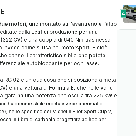
 E
4
due motori
, uno montato sull’avantreno e l’altro
reditate dalla Leaf di produzione per una
(322 CV) e una coppia di 640 Nm trasmessa
ata invece come si usa nel motorsport. E cioè
che danno il caratteristico sibilo che potete
ifferenziale autobloccante per ogni asse.
, la RC 02 è un qualcosa che si posiziona a metà
CV) e una vettura di
Formula E
, che nelle varie
 la gara ha una potenza che oscilla fra 225 kW e
 non ha gomme slick: monta invece pneumatici
), nello specifico dei Michelin Pilot Sport Cup 2,
cca in fibra di carbonio progettata ad hoc per