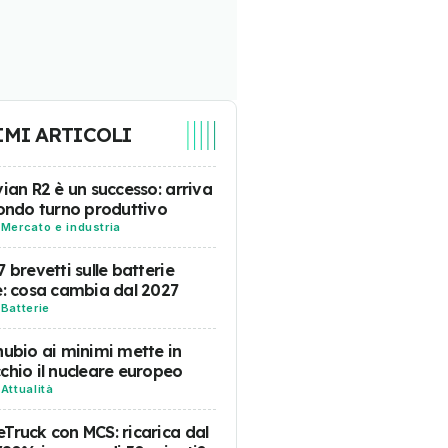
IMI ARTICOLI
vian R2 è un successo: arriva
condo turno produttivo
-
Mercato e industria
7 brevetti sulle batterie
e: cosa cambia dal 2027
-
Batterie
nubio ai minimi mette in
chio il nucleare europeo
-
Attualità
Truck con MCS: ricarica dal