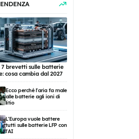
TENDENZA
7 brevetti sulle batterie
de: cosa cambia dal 2027
Ecco perché l'aria fa male
alle batterie agli ioni di
litio
L'Europa vuole battere
tutti sulle batterie LFP con
l'AI