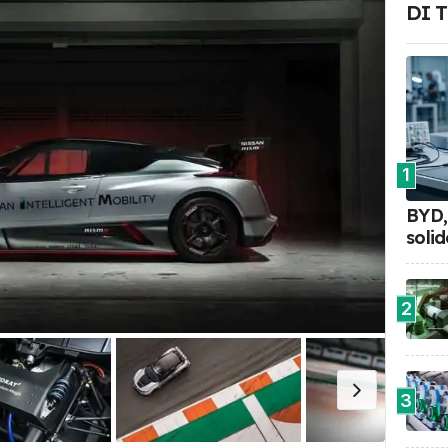
DI 
1
BYD, 
soli
2
3