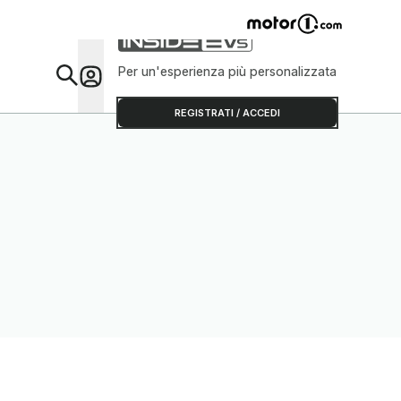
Per un'esperienza più personalizzata
Da Sap
REGISTRATI / ACCEDI