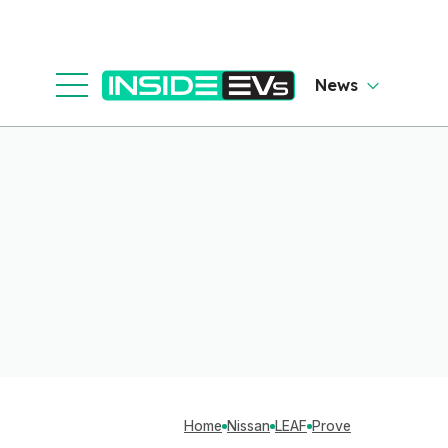
News
Home
Nissan
LEAF
Prove