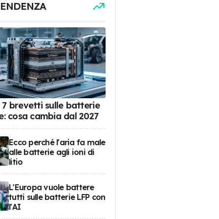
TENDENZA
7 brevetti sulle batterie
de: cosa cambia dal 2027
Ecco perché l'aria fa male
alle batterie agli ioni di
litio
L'Europa vuole battere
tutti sulle batterie LFP con
l'AI