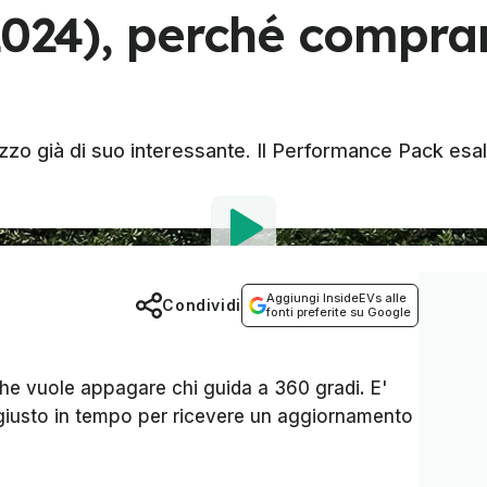
2024), perché comprar
 già di suo interessante. Il Performance Pack esalta
Aggiungi InsideEVs alle
Condividi
fonti preferite su Google
 che vuole appagare chi guida a 360 gradi. E'
, giusto in tempo per ricevere un aggiornamento