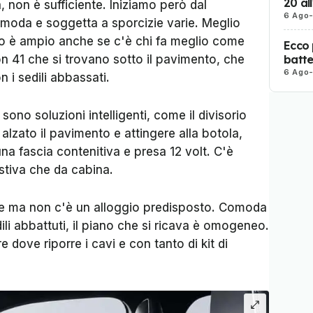
20 al
, non è sufficiente. Iniziamo però dal
6 Ago
omoda e soggetta a sporcizie varie. Meglio
ano è ampio anche se c'è chi fa meglio come
Ecco 
batter
on 41 che si trovano sotto il pavimento, che
6 Ago
 i sedili abbassati.
i sono soluzioni intelligenti, come il divisorio
 alzato il pavimento e attingere alla botola,
 una fascia contenitiva e presa 12 volt. C'è
 stiva che da cabina.
te ma non c'è un alloggio predisposto. Comoda
dili abbattuti, il piano che si ricava è omogeneo.
dove riporre i cavi e con tanto di kit di