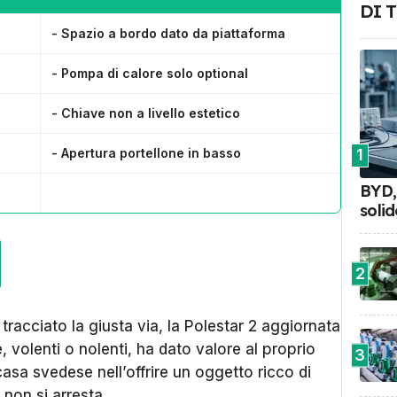
DI 
- Spazio a bordo dato da piattaforma
- Pompa di calore solo optional
- Chiave non a livello estetico
- Apertura portellone in basso
1
BYD, 
soli
2
racciato la giusta via, la Polestar 2 aggiornata
, volenti o nolenti, ha dato valore al proprio
3
asa svedese nell’offrire un oggetto ricco di
 non si arresta.