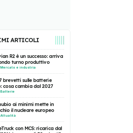
IMI ARTICOLI
vian R2 è un successo: arriva
condo turno produttivo
-
Mercato e industria
7 brevetti sulle batterie
e: cosa cambia dal 2027
-
Batterie
nubio ai minimi mette in
chio il nucleare europeo
-
Attualità
Truck con MCS: ricarica dal