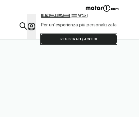
Per un'esperienza più personalizzata
Da Sap
REGISTRATI / ACCEDI