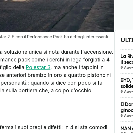
tar 2. E con il Performance Pack ha dettagli interessanti
ULT
 a soluzione unica si nota durante l'accensione.
La Ri
ormance pack come i cerchi in lega forgiati a 4
il se
figlio della
Polestar 3
, ma anche i tappini in
6 Ago
nze anteriori brembo in oro a quattro pistoncini
BYD, 
di personalità: quando si dice con poco si fa
solid
 sulla portiera che, a colpo d’occhio,
6 Ago
Il Da
ginoc
6 Ago
rma i suoi pregi e difetti: in 4 si sta comodi
MAN e