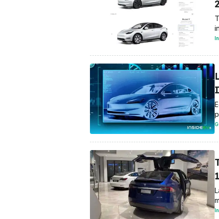
T
i
I
L
E
p
G
T
L
m
I