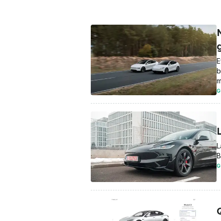
E
b
m
G
L
L
B
G
Q