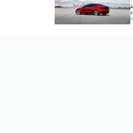
A
c
G