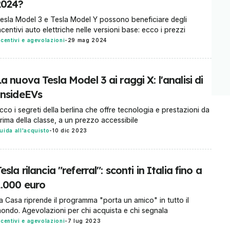
2024?
esla Model 3 e Tesla Model Y possono beneficiare degli
ncentivi auto elettriche nelle versioni base: ecco i prezzi
ncentivi e agevolazioni
-
29 mag 2024
a nuova Tesla Model 3 ai raggi X: l'analisi di
InsideEVs
cco i segreti della berlina che offre tecnologia e prestazioni da
rima della classe, a un prezzo accessibile
uida all'acquisto
-
10 dic 2023
esla rilancia "referral": sconti in Italia fino a
1.000 euro
a Casa riprende il programma "porta un amico" in tutto il
ondo. Agevolazioni per chi acquista e chi segnala
ncentivi e agevolazioni
-
7 lug 2023