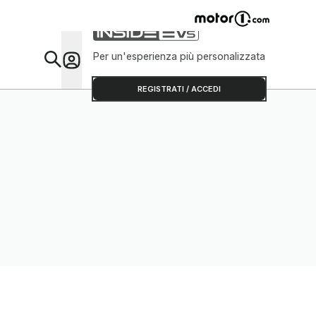
Per un'esperienza più personalizzata
Da Sap
REGISTRATI / ACCEDI