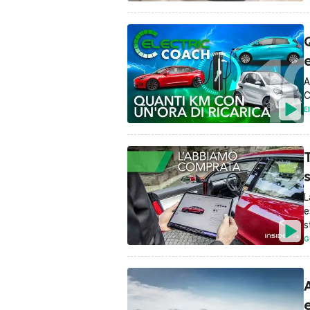
Q
e
A
C
E
s
L
e
s
G