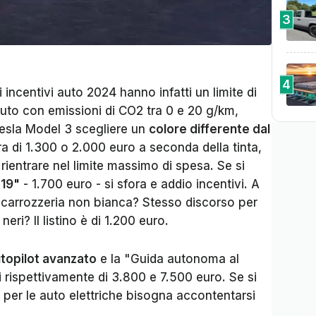
3
4
li incentivi auto 2024 hanno
infatti
un limite di
uto con emissioni di CO2 tra 0 e 20 g/km,
 Tesla Model 3 scegliere un
colore differente dal
 di 1.300 o 2.000 euro a seconda della tinta,
ientrare nel limite massimo di spesa. Se si
 19"
- 1.700 euro - si sfora e addio incentivi. A
 o carrozzeria non bianca? Stesso discorso per
 neri? Il listino è di 1.200 euro.
topilot avanzato
e la "Guida autonoma al
 rispettivamente di 3.800 e 7.500 euro. Se si
i per le auto elettriche bisogna accontentarsi