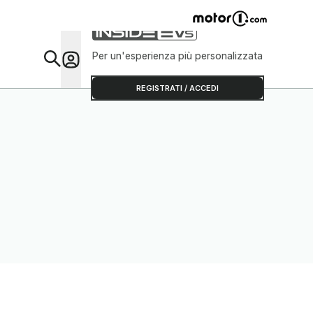
Per un'esperienza più personalizzata
Da Sap
REGISTRATI / ACCEDI