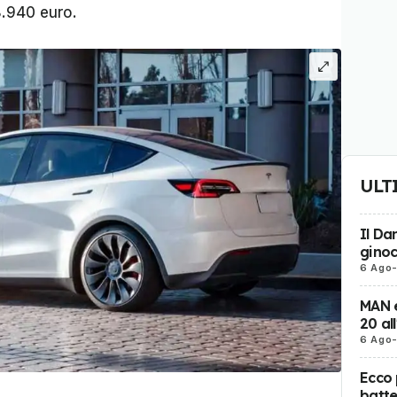
8.940 euro.
ULT
Il Da
ginoc
6 Ago
MAN e
20 al
6 Ago
Ecco 
batter