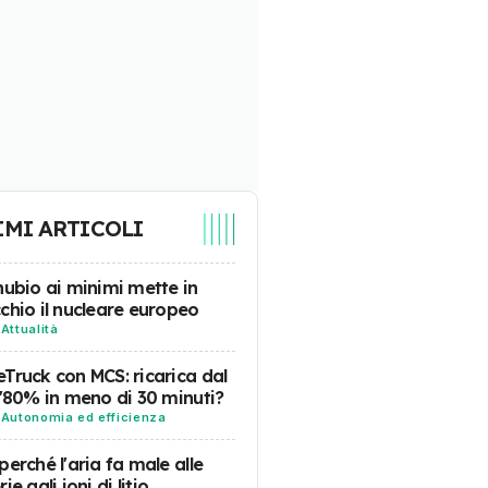
IMI ARTICOLI
nubio ai minimi mette in
chio il nucleare europeo
-
Attualità
Truck con MCS: ricarica dal
l'80% in meno di 30 minuti?
-
Autonomia ed efficienza
perché l'aria fa male alle
ie agli ioni di litio