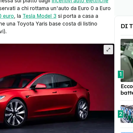
essa sul piatto dagli
incentivi auto elettriche
riservati a chi rottama un'auto da Euro 0 a Euro
0 euro
, la
Tesla Model 3
si porta a casa a
e una Toyota Yaris base costa di listino
DI 
i).
1
Ecco 
batte
2