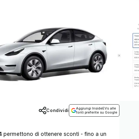
Aggiungi InsideEVs alle
Condividi
fonti preferite su Google
4
permettono di ottenere sconti - fino a un