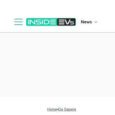
News
Home
Da Sapere