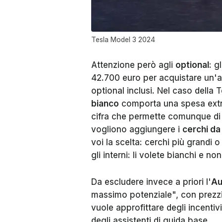
Tesla Model 3 2024
Attenzione però agli
optional
: g
42.700 euro per acquistare un'a
optional inclusi. Nel caso della
bianco
comporta una spesa extra
cifra che permette comunque di r
vogliono aggiungere i
cerchi da
voi la scelta: cerchi più grandi
gli interni: li volete bianchi e non
Da escludere invece a priori l'
Au
massimo potenziale", con prezzi
vuole approfittare degli incentiv
degli assistenti di guida base.