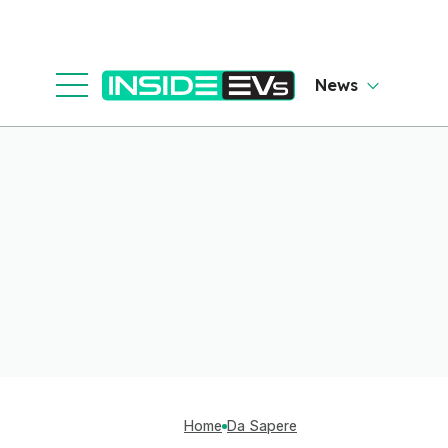
News
Home
Da Sapere