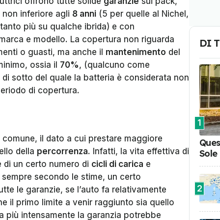
ttrici offrono tutte solide
garanzie
sui pack,
non inferiore agli
8 anni
(5 per quelle al Nichel,
ltanto più su qualche ibrida) e con
 marca e modello. La copertura non riguarda
DI 
enti o guasti, ma anche il
mantenimento
del
minimo, ossia il
70%
, (qualcuno come
 di sotto del quale la batteria è considerata non
periodo di copertura.
1
o comune, il dato a cui prestare maggiore
Ques
ello della
percorrenza
. Infatti, la vita effettiva di
Sole
se di un certo numero di
cicli di carica
e
 sempre secondo le stime, un certo
2
tte le garanzie, se l’auto fa relativamente
e il primo limite a venir raggiunto sia quello
zza più intensamente la garanzia potrebbe