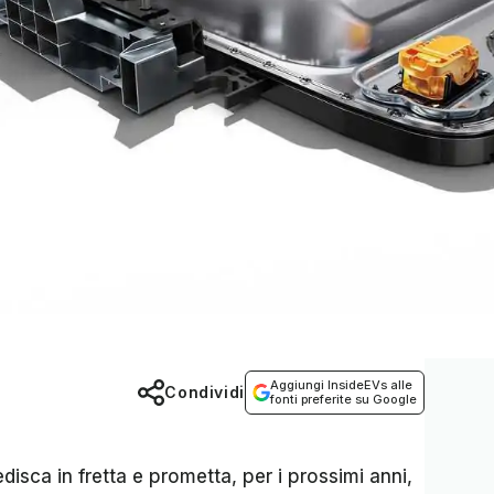
Aggiungi InsideEVs alle
Condividi
fonti preferite su Google
isca in fretta e prometta, per i prossimi anni,