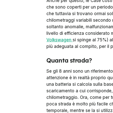
Anche per questo, le Case costru
che sono coperti per un periodo 
che tuttavia si trovano ormai so
chilometraggi variabili secondo
soltanto anomalie, malfunzionam
livello di efficienza considerato 
Volkswagen
si spinge al 75%) al
più adeguata al compito, per il 
Quanta strada?
Se gli 8 anni sono un riferiment
attenzione è in realtà proprio qu
una batteria si calcola sulla ba
scaricamento a cui corrisponde,
chilometraggio. Ora, come per tu
poca strada è molto più facile ch
temporale, mentre se la si utili