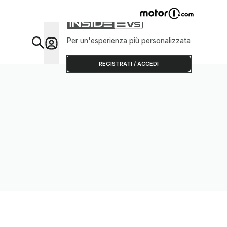
Per un'esperienza più personalizzata
Da Sap
REGISTRATI / ACCEDI