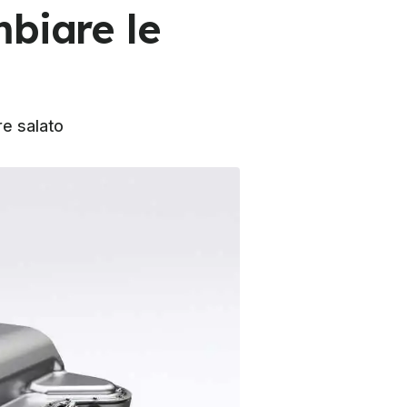
mbiare le
re salato