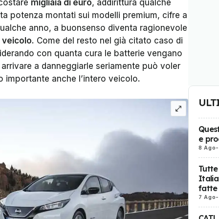
a costare
migliaia di euro
, addirittura qualche
alta potenza montati sui modelli premium, cifre a
 qualche anno, a buonsenso diventa ragionevole
o veicolo
. Come del resto nel già citato caso di
iderando con quanta cura le batterie vengano
o, arrivare a danneggiarle seriamente può voler
 importante anche l’intero veicolo.
ULT
Quest
e pro
8 Ago
-
Tutte
Itali
fatte
7 Ago
-
CATL