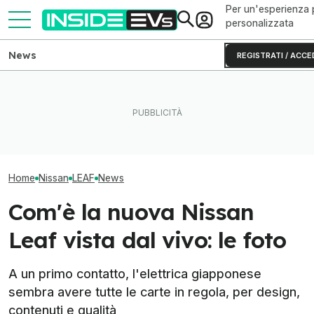
Per un'esperienza 
personalizzata
News
REGISTRATI / ACCE
Il nuovo camper elettrico
Nissan ha 657 km di
Perché le batterie allo zinco
Quanto costa la
autonomia
si rovinano (e come evitarlo)
650 CV
Home
Nissan
LEAF
News
Com'è la nuova Nissan
Leaf vista dal vivo: le foto
A un primo contatto, l'elettrica giapponese
sembra avere tutte le carte in regola, per design,
contenuti e qualità