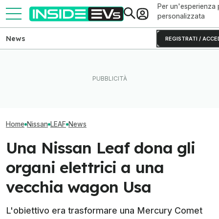
Per un'esperienza 
personalizzata
News
REGISTRATI / ACCE
Il nuovo camper elettrico
La Rivian R2 è un successo:
Il primo camion 
Nissan ha 657 km di
arriva il secondo turno
batterie al sodi
autonomia
produttivo
miniera
Home
Nissan
LEAF
News
Una Nissan Leaf dona gli
organi elettrici a una
vecchia wagon Usa
L'obiettivo era trasformare una Mercury Comet