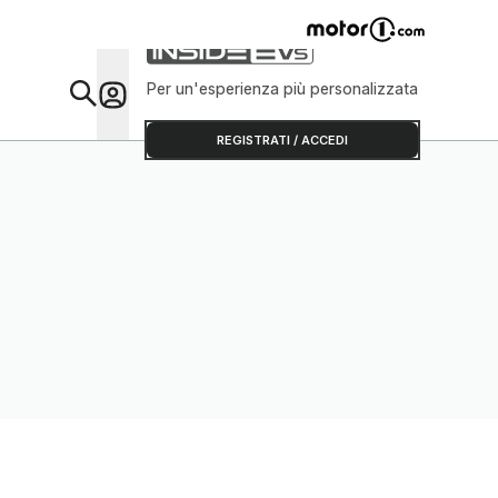
Per un'esperienza più personalizzata
Da Sap
REGISTRATI / ACCEDI