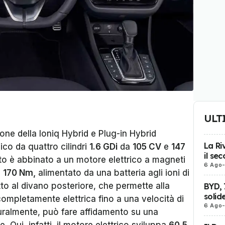
ULT
ione della Ioniq Hybrid e Plug-in Hybrid
La Ri
o da quattro cilindri
1.6 GDi
da
105 CV
e
147
il se
to è abbinato a un motore elettrico a magneti
6 Ago
e
170 Nm,
alimentato da una batteria agli ioni di
to al divano posteriore, che permette alla
BYD, 
solid
completamente elettrica fino a una velocità di
6 Ago
turalmente, può fare affidamento su una