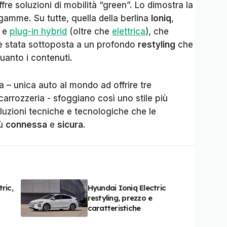
ffre soluzioni di mobilità “green”. Lo dimostra la
 gamme. Su tutte, quella della berlina
Ioniq
,
e
plug-in hybrid
(oltre che
elettrica
), che
 è stata sottoposta a un profondo
restyling
che
quanto i contenuti.
na – unica auto al mondo ad offrire tre
carrozzeria - sfoggiano così uno stile più
uzioni tecniche e tecnologiche che le
iù
connessa
e
sicura.
ric,
Hyundai Ioniq Electric
restyling, prezzo e
caratteristiche