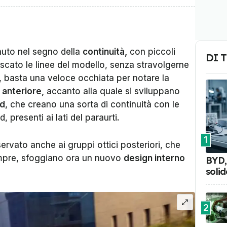
nuto nel segno della
continuità,
con piccoli
DI 
escato le linee del modello, senza stravolgerne
 basta una veloce occhiata per notare la
a anteriore,
accanto alla quale si sviluppano
ed
, che creano una sorta di continuità con le
, presenti ai lati del paraurti.
1
ervato anche ai gruppi ottici posteriori, che
mpre, sfoggiano ora un nuovo
design interno
BYD, 
soli
2