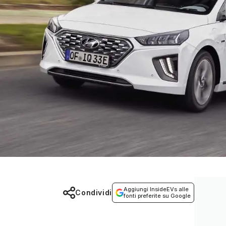
Aggiungi InsideEVs alle
Condividi
fonti preferite su Google