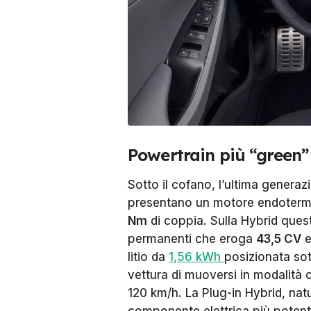
Powertrain più “green”
Sotto il cofano, l’ultima generaz
presentano un motore endotermic
Nm
di coppia. Sulla Hybrid ques
permanenti che eroga
43,5 CV
litio da
1,56 kWh
posizionata sot
vettura di muoversi in modalità 
120 km/h. La Plug-in Hybrid, na