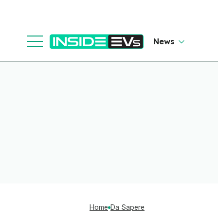
News
Home
Da Sapere