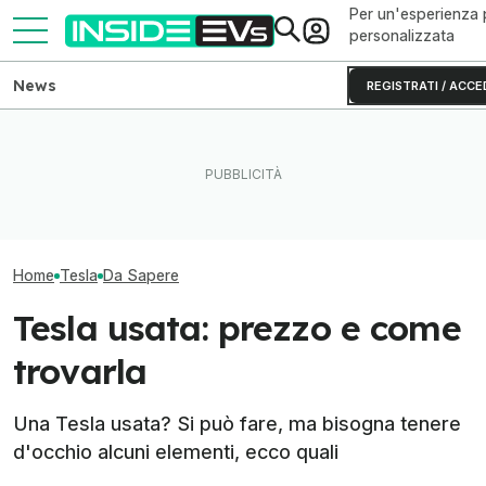
Per un'esperienza 
personalizzata
News
REGISTRATI / ACCE
L'autonomia reale del Rivian
CATL e BYD hanno in mano
Ho guidato una 
R2 testato fino allo 0% di
metà delle batterie per auto
S originale (e 
batteria
elettriche
invecchiata)
Home
Tesla
Da Sapere
Tesla usata: prezzo e come
trovarla
Una Tesla usata? Si può fare, ma bisogna tenere
d'occhio alcuni elementi, ecco quali