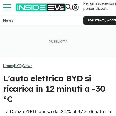
Per un'esperienza 
personalizzata
News
REGISTRATI / ACCE
BYD, 7 brevetti sulle batterie
Volkswagen punta sui chip
solide: cosa cambia dal
SiC per le auto elettriche
BYD fa un altro
2027
cinesi
le batterie allo 
Home
BYD
News
L'auto elettrica BYD si
ricarica in 12 minuti a -30
°C
La Denza Z9GT passa dal 20% al 97% di batteria