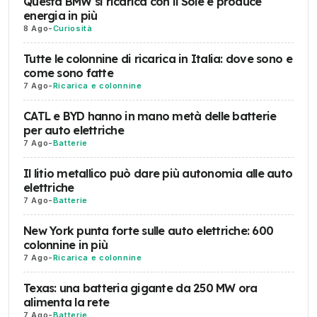
Questa BMW si ricarica con il Sole e produce
energia in più
8 Ago
-
Curiosità
Tutte le colonnine di ricarica in Italia: dove sono e
come sono fatte
7 Ago
-
Ricarica e colonnine
CATL e BYD hanno in mano metà delle batterie
per auto elettriche
7 Ago
-
Batterie
Il litio metallico può dare più autonomia alle auto
elettriche
7 Ago
-
Batterie
New York punta forte sulle auto elettriche: 600
colonnine in più
7 Ago
-
Ricarica e colonnine
Texas: una batteria gigante da 250 MW ora
alimenta la rete
7 Ago
-
Batterie