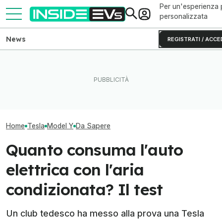
Per un'esperienza 
personalizzata
News
REGISTRATI / ACCE
L'autonomia reale del Rivian
Questa BMW si ricarica con
R2 testato fino allo 0% di
il Sole e produce energia in
Quant'è cambiat
batteria
più
Model Y negli an
Home
Tesla
Model Y
Da Sapere
Quanto consuma l'auto
elettrica con l'aria
condizionata? Il test
Un club tedesco ha messo alla prova una Tesla