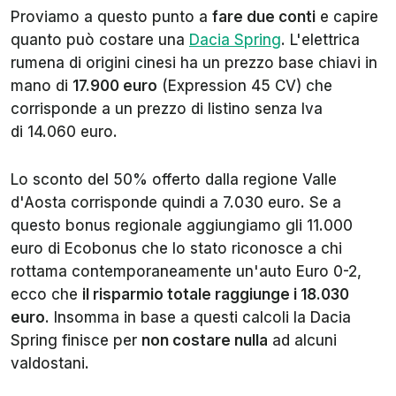
misura massima di 9.000
Proviamo a questo punto a
fare due conti
e capire
euro per persone con più
quanto può costare una
Dacia Spring
. L'elettrica
di 35 anni e 12.700 per
rumena di origini cinesi ha un prezzo base chiavi in
persone con meno di 35
mano di
17.900 euro
(Expression 45 CV) che
anni.
corrisponde a un prezzo di listino senza Iva
Limite di spesa
60.000 euro (IVA, messa
di 14.060 euro.
su strada e imposta di
trascrizione escluse)
Lo sconto del 50% offerto dalla regione Valle
Beneficiari
Persone fisiche
d'Aosta corrisponde quindi a 7.030 euro. Se a
questo bonus regionale aggiungiamo gli 11.000
euro di Ecobonus che lo stato riconosce a chi
rottama contemporaneamente un'auto Euro 0-2,
ecco che
il risparmio totale raggiunge i 18.030
euro
. Insomma in base a questi calcoli la Dacia
Spring finisce per
non costare nulla
ad alcuni
valdostani.