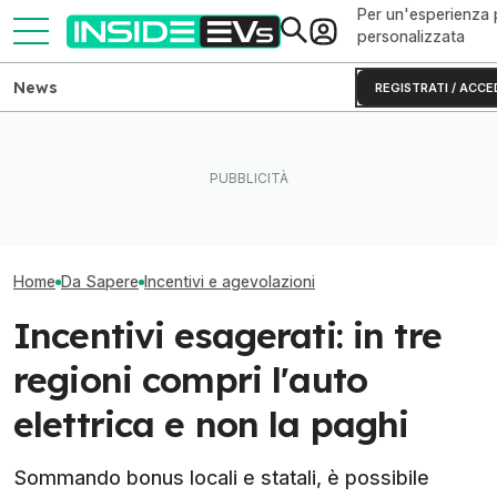
Per un'esperienza 
personalizzata
News
REGISTRATI / ACCE
La Rivian R2 è un successo:
Ripartono gli inc
Le microcar elettriche da
arriva il secondo turno
scooter e microc
comprare con gli incentivi
produttivo
cosa sapere
Home
Da Sapere
Incentivi e agevolazioni
Incentivi esagerati: in tre
regioni compri l'auto
elettrica e non la paghi
Sommando bonus locali e statali, è possibile