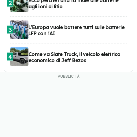
Ecco perché l'aria fa male alle batterie
2
agli ioni di litio
L'Europa vuole battere tutti sulle batterie
3
LFP con l'AI
Come va Slate Truck, il veicolo elettrico
4
economico di Jeff Bezos