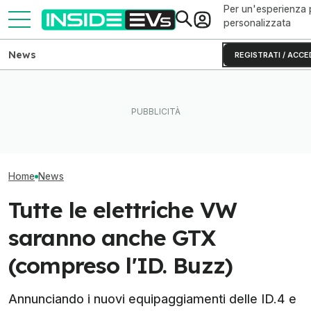
Per un'esperienza 
personalizzata
News
REGISTRATI / ACCE
Volkswagen apre le
La Rivian R2 è un successo:
Volkswagen ID. 
fabbriche di batterie
arriva il secondo turno
PV5, sfida tra v
europee ai cinesi?
produttivo
"passengers"
Home
News
Tutte le elettriche VW
saranno anche GTX
(compreso l'ID. Buzz)
Annunciando i nuovi equipaggiamenti delle ID.4 e