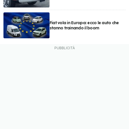
Fiat vola in Europa: ecco le auto che
stanno trainando il boom