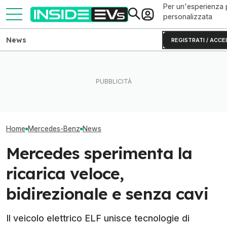
Per un'esperienza 
personalizzata
News
REGISTRATI / ACCE
Mercedes GLA vs Audi Q4
Questa BMW si ricarica con
e-tron, duello tra SUV
il Sole e produce energia in
Tutto sui motor
tedeschi alla spina
più
della nuova Me
Home
Mercedes-Benz
News
Mercedes sperimenta la
ricarica veloce,
bidirezionale e senza cavi
Il veicolo elettrico ELF unisce tecnologie di