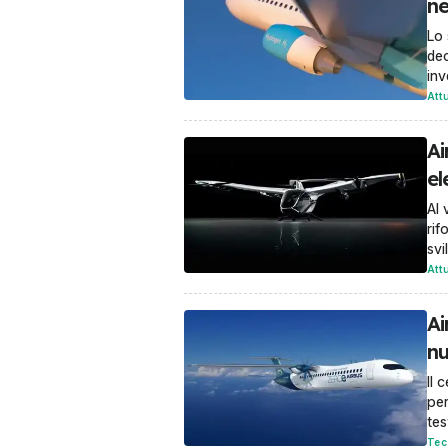
ne
Lo 
dec
inv
Att
Ai
el
Al 
rif
svi
Att
Ai
nu
Il 
per
tes
Tec