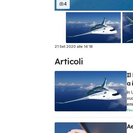
4
21 Set 2020
alle
14:18
Articoli
Il
a 
In 
vuo
emi
Tec
Ae