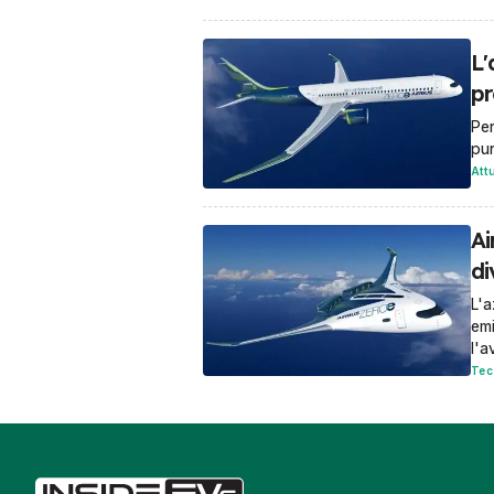
L'
pr
Per
pun
Att
Ai
di
L'a
emi
l'a
Tec