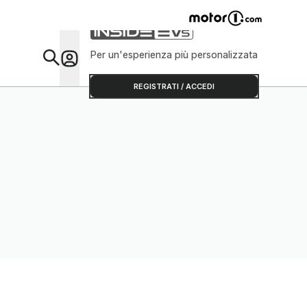
Per un'esperienza più personalizzata
Da Sap
REGISTRATI / ACCEDI