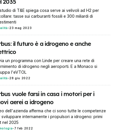
l 2035
studio di T&E spiega cosa serve ai velivoli ad H2 per
ollare: tasse sui carburanti fossili e 300 miliardi di
estimenti
ualità
-
23 mag 2023
rbus: il futuro è a idrogeno e anche
ettrico
via un programma con Linde per creare una rete di
ornimento di idrogeno negli aeroporti. E a Monaco si
luppa l'eVTOL
ualità
-
28 giu 2022
rbus vuole farsi in casa i motori per i
ovi aerei a idrogeno
ceo dell'azienda afferma che ci sono tutte le competenze
 sviluppare internamente i propulsori a idrogeno: primi
t nel 2025
nologia
-
7 feb 2022