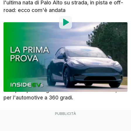
l'ultima nata di Palo Alto su strada, in pista e off-
road: ecco com'è andata
Di
:
Flavio Atzori
30 Mar 2020
alle
19:00
Aggiungi InsideEVs alle
fonti preferite su Google
Tesla Model Y
: il crossover di Elon Musk è, per vari
motivi, uno dei mezzi più attesi di questo 2020, non
solo per quanto riguarda il mondo dell'elettrico, ma
per l'automotive a 360 gradi.