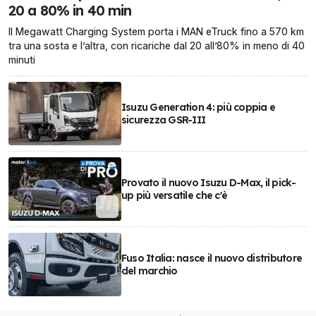
20 a 80% in 40 min
Il Megawatt Charging System porta i MAN eTruck fino a 570 km
tra una sosta e l’altra, con ricariche dal 20 all’80% in meno di 40
minuti
Isuzu Generation 4: più coppia e
sicurezza GSR-III
Provato il nuovo Isuzu D-Max, il pick-
up più versatile che c'è
Fuso Italia: nasce il nuovo distributore
del marchio