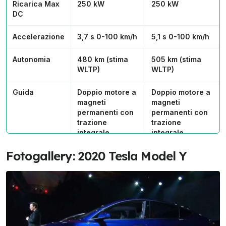
Ricarica Max
250 kW
250 kW
DC
Accelerazione
3,7 s 0-100 km/h
5,1 s 0-100 km/h
Autonomia
480 km (stima
505 km (stima
WLTP)
WLTP)
Guida
Doppio motore a
Doppio motore a
magneti
magneti
permanenti con
permanenti con
trazione
trazione
integrale
integrale
Fotogallery: 2020 Tesla Model Y
Sedili
Fino a 7 adulti
Fino a 7 adulti
Cerchi
21 pollici
19 o 20 pollici
Volume max
1.9 metri cubi
1.9 metri cubi
carico