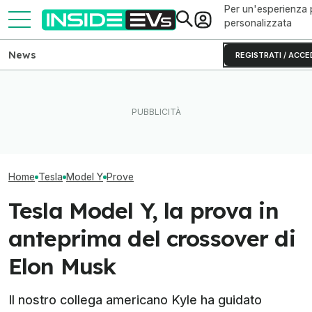
Per un'esperienza 
personalizzata
News
REGISTRATI / ACCE
L'autonomia reale del Rivian
Volkswagen punta sui chip
R2 testato fino allo 0% di
SiC per le auto elettriche
Quant'è cambiat
batteria
cinesi
Model Y negli an
Home
Tesla
Model Y
Prove
Tesla Model Y, la prova in
anteprima del crossover di
Elon Musk
Il nostro collega americano Kyle ha guidato