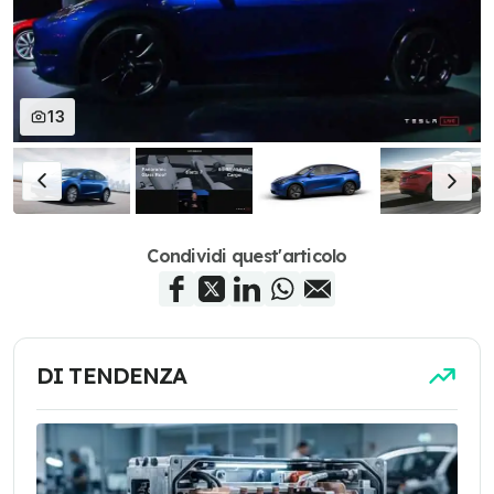
Velocità
241 km/h
217 km/h
massima
Display
Touchscreen
Touchscreen
centrale da 15
centrale da 15
13
pollici
pollici
Supercharger
pay per use
pay per use
Condividi quest'articolo
DI TENDENZA