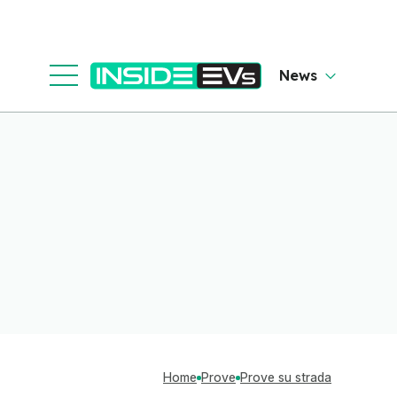
News
Home
Prove
Prove su strada