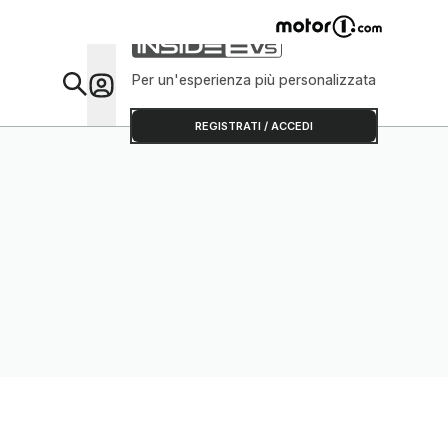
Per un'esperienza più personalizzata
Da Sap
REGISTRATI / ACCEDI