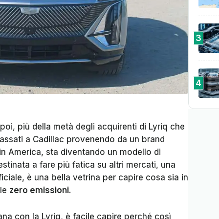
3
4
oi, più della metà degli acquirenti di Lyriq che
ssati a Cadillac provenendo da un brand
in America, sta diventando un modello di
inata a fare più fatica su altri mercati, una
ficiale, è una bella vetrina per capire cosa sia in
lle
zero emissioni
.
a con la Lyriq, è facile capire perché così