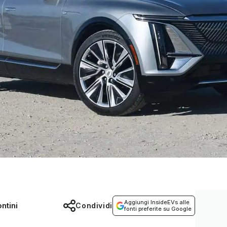
Aggiungi InsideEVs alle
ntini
Condividi
fonti preferite su Google