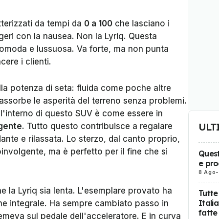
atterizzati da tempi da
0 a 100
che lasciano i
geri con la nausea. Non la Lyriq. Questa
 comoda e lussuosa. Va forte, ma non punta
cere i clienti.
la potenza di seta: fluida come poche altre
 assorbe le asperità del terreno senza problemi.
all'interno di questo SUV è come essere in
ULT
lgente
. Tutto questo contribuisce a regalare
te e rilassata. Lo sterzo, dal canto proprio,
volgente, ma è perfetto per il fine che si
Quest
e pro
8 Ago
-
e la Lyriq sia lenta. L'esemplare provato ha
Tutte
Itali
ne integrale. Ha sempre cambiato passo in
fatte
meva sul pedale dell'acceleratore. E in curva