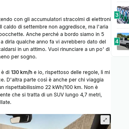
3
rtendo con gli accumulatori stracolmi di elettroni
 Il caldo di settembre non aggredisce, ma l'aria
e bocchette. Anche perché a bordo siamo in 5
4
a dirla qualche anno fa vi avrebbero dato del
ldarsi in un attimo. Vuoi rinunciare a un po' di
meno per sogno.
e è di
130 km/h
e io, rispettoso delle regole, lì mi
e. D'altra parte così è anche per chi viaggia
 un rispettabilissimo 22 kWh/100 km. Non è
nte che si tratta di un SUV lungo 4,7 metri,
llate.