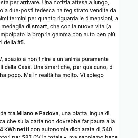
 sta per arrivare. Una notizia attesa
a lungo,
ccola due-posti tedesca ha registrato vendite da
nimi termini per quanto riguarda le dimensioni, a
a medaglia di
smart
, che con la nuova vita (a
rimpolpato la propria gamma con auto ben più
i della #5
.
, spazio a non finire e un'anima puramente
lli della Casa. Una smart che, per qualcuno, di
 ha poco. Ma in realtà ha molto. Vi spiego
rada
tra Milano e Padova
, una piatta lingua di
za che sulla carta non dovrebbe far paura alla
94 kWh netti
con autonomia dichiarata di 540
tori per 587 CV in totale -, ma sappiamo bene