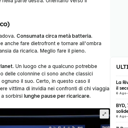
e nella parte destra. Orientarlo verso il
oco)
Padova.
Consumata circa metà batteria
.
 anche fare dietrofront e tornare all'ombra
nsia da ricarica. Meglio fare il pieno.
ULT
Planet
. Un luogo che a qualcuno potrebbe
o delle colonnine ci sono anche classici
A ognuno il suo. Certo, in questo caso il
La Ri
il se
re vittima di invidia nei confronti di chi viaggia
6 Ago
 a sorbirsi
lunghe pause per ricaricare
.
BYD, 
solid
6 Ago