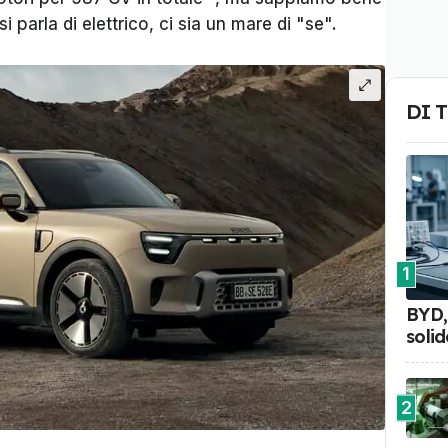
si parla di elettrico, ci sia un mare di "se".
DI 
1
BYD, 
soli
2