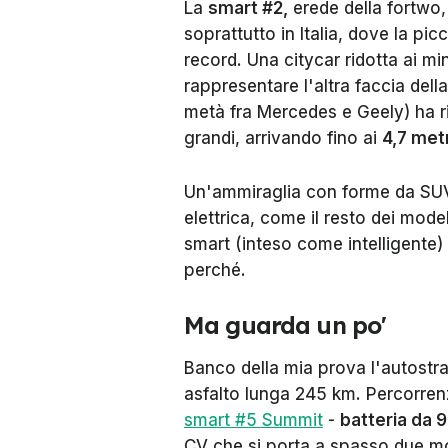
La
smart #2,
erede della fortwo,
soprattutto
in Italia, dove la pi
record. Una citycar ridotta ai mi
rappresentare l'altra faccia dell
metà fra Mercedes e Geely) ha 
grandi, arrivando fino ai
4,7 metr
Un'ammiraglia con forme da SUV
elettrica, come il resto dei mode
smart (inteso come intelligente)
perché.
Ma guarda un po'
Banco della mia prova l'autost
asfalto lunga 245 km. Percorren
smart #5 Summit
-
batteria da 
CV che si porta a spasso due mo