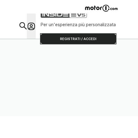
Per un'esperienza più personalizzata
Da Sap
REGISTRATI / ACCEDI