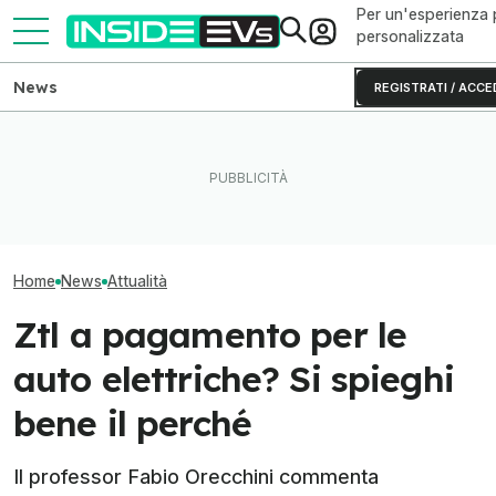
Per un'esperienza 
personalizzata
News
REGISTRATI / ACCE
Il Danubio ai minimi mette in
La Rivian R2 è un successo:
La guerra delle 
ginocchio il nucleare
arriva il secondo turno
passa anche dal
europeo
produttivo
di grafite
Home
News
Attualità
Ztl a pagamento per le
auto elettriche? Si spieghi
bene il perché
Il professor Fabio Orecchini commenta