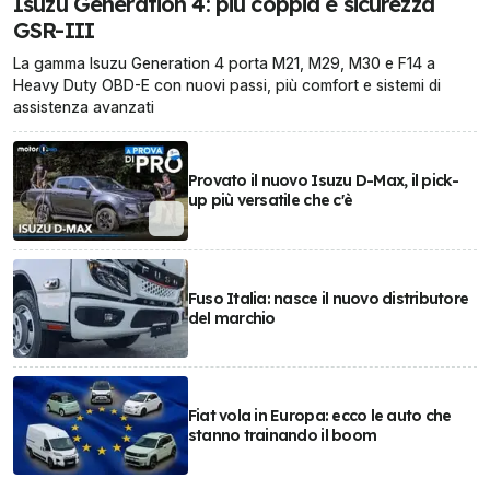
Isuzu Generation 4: più coppia e sicurezza
GSR-III
La gamma Isuzu Generation 4 porta M21, M29, M30 e F14 a
Heavy Duty OBD-E con nuovi passi, più comfort e sistemi di
assistenza avanzati
Provato il nuovo Isuzu D-Max, il pick-
up più versatile che c'è
Fuso Italia: nasce il nuovo distributore
del marchio
Fiat vola in Europa: ecco le auto che
stanno trainando il boom