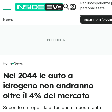
Per un'esperienza 
personalizzata
News
REGISTRATI / ACCE
Il litio metallico può dare più
Ford Puma Gen-
Quanto costa la Hyundai da
autonomia alle auto
Hyundai Kona, d
650 CV
elettriche
crossover con s
Home
News
Nel 2044 le auto a
idrogeno non andranno
oltre il 4% del mercato
Secondo un report la diffusione di queste auto