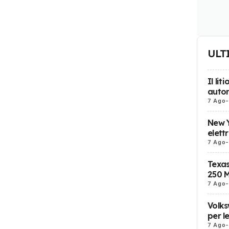
ULT
Il li
auton
7 Ago
-
New Y
elett
7 Ago
-
Texas
250 M
7 Ago
-
Volks
per l
7 Ago
-