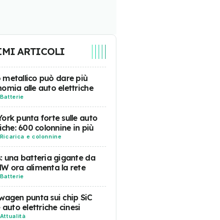
IMI ARTICOLI
tio metallico può dare più
omia alle auto elettriche
Batterie
ork punta forte sulle auto
riche: 600 colonnine in più
Ricarica e colonnine
: una batteria gigante da
W ora alimenta la rete
Batterie
wagen punta sui chip SiC
e auto elettriche cinesi
Attualità