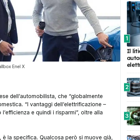
1
Il li
auto
elett
allbox Enel X
2
ese dell’automobilista, che
“globalmente
omestica. “I vantaggi dell’elettrificazione –
l’efficienza e quindi i risparmi”, oltre alla
3
”, è la specifica. Qualcosa però si muove già,