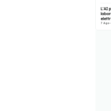
L'AI 
labor
elett
7 Ago
-