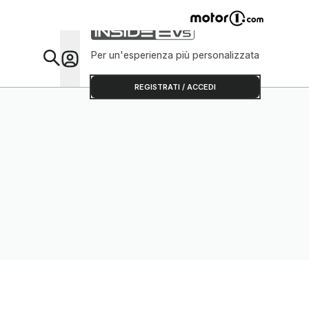
Per un'esperienza più personalizzata
Da Sap
REGISTRATI / ACCEDI