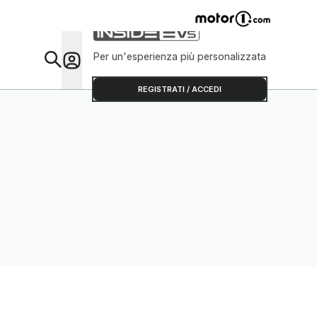
Per un'esperienza più personalizzata
Da Sap
REGISTRATI / ACCEDI