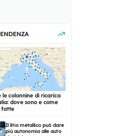
TENDENZA
 le colonnine di ricarica
talia: dove sono e come
 fatte
Il litio metallico può dare
più autonomia alle auto