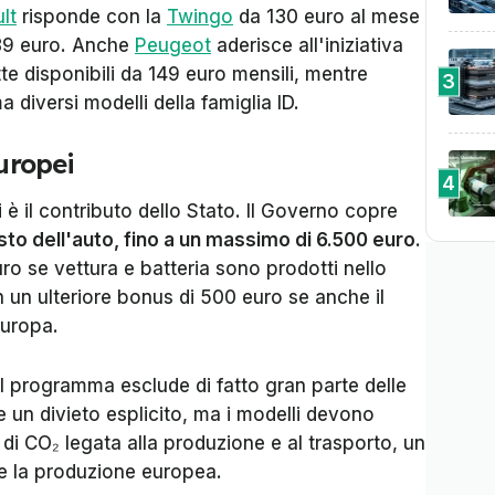
lt
risponde con la
Twingo
da 130 euro al mese
139 euro. Anche
Peugeot
aderisce all'iniziativa
e disponibili da 149 euro mensili, mentre
3
diversi modelli della famiglia ID.
europei
4
 è il contributo dello Stato. Il Governo copre
to dell'auto, fino a un massimo di 6.500 euro
.
ro se vettura e batteria sono prodotti nello
n ulteriore bonus di 500 euro se anche il
Europa.
il programma esclude di fatto gran parte delle
e un divieto esplicito, ma i modelli devono
a di CO₂ legata alla produzione e al trasporto, un
te la produzione europea.