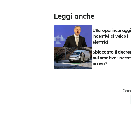
Leggi anche
L’Europa incoraggi
incentivi ai veicoli
elettrici
Sbloccato il decre
automotive: incenti
arrivo?
Con