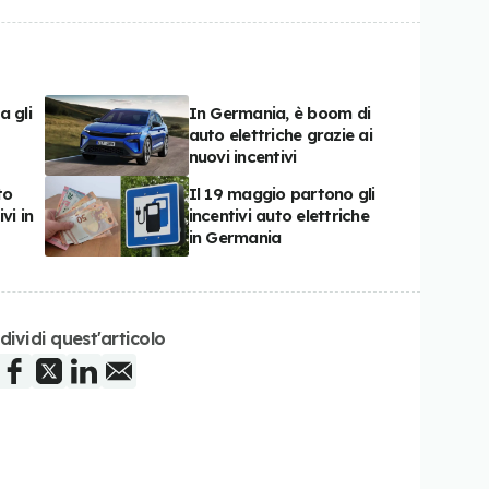
a gli
In Germania, è boom di
auto elettriche grazie ai
nuovi incentivi
to
Il 19 maggio partono gli
vi in
incentivi auto elettriche
in Germania
dividi quest'articolo