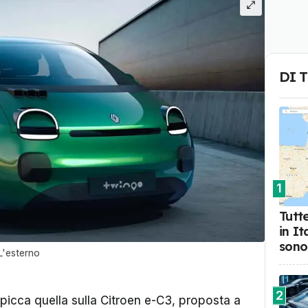
DI 
1
Tutte
in I
sono
L'esterno
2
spicca quella sulla Citroen e-C3, proposta a