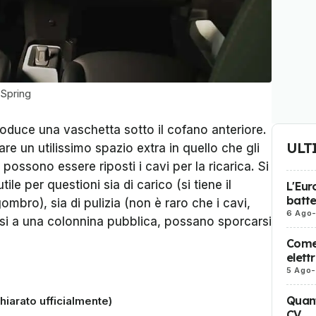
 Spring
roduce una vaschetta sotto il cofano anteriore.
ULT
re un utilissimo spazio extra in quello che gli
 possono essere riposti i cavi per la ricarica. Si
ile per questioni sia di carico (si tiene il
L'Eur
batte
mbro), sia di pulizia (non è raro che i cavi,
6 Ago
arsi a una colonnina pubblica, possano sporcarsi
Come 
elett
5 Ago
-
Quant
ichiarato ufficialmente)
CV