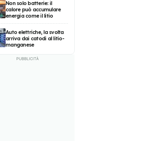
Non solo batterie: il
calore può accumulare
energia come il litio
Auto elettriche, la svolta
arriva dai catodi al litio-
manganese