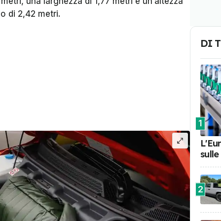
metri, una larghezza di 1,77 metri e un’altezza
so di 2,42 metri.
DI 
1
L'Eu
sulle
2