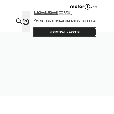
Per un'esperienza più personalizzata
Da Sap
REGISTRATI / ACCEDI