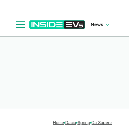
News
Home
Dacia
Spring
Da Sapere