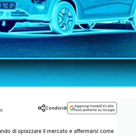
Aggiungi InsideEVs alle
Condividi
fonti preferite su Google
00
ando di spiazzare il mercato e affermarsi come